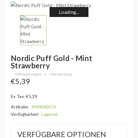
Loading...
Loading...
Loading...
Loading...
Loading...
Loading...
Loading...
Loading...
Nordic Puff Gold - Mint
Strawberry
0 Bewertungen
|
+ Bewertung
€5,39
Ex Tax: €5,39
Artikelnr.
M00000576
Verfügbarkeit
Lagernd
VERFÜGBARE OPTIONEN