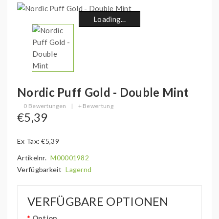
Loading...
Loading...
Loading...
Loading...
Loading...
Loading...
Loading...
Loading...
Nordic Puff Gold - Double Mint
0 Bewertungen
|
+ Bewertung
€5,39
Ex Tax: €5,39
Artikelnr.
M00001982
Verfügbarkeit
Lagernd
VERFÜGBARE OPTIONEN
Option