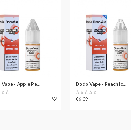
Vape - Apple Pe...
Dodo Vape - Peach Ic...
9
€6,39