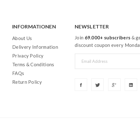
INFORMATIONEN
NEWSLETTER
Join
69.000+ subscribers
& ge
About Us
discount coupon every Monda
Delivery Information
Privacy Policy
Terms & Conditions
FAQs
Return Policy
 Uk
78 Win
Slots Uk