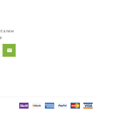
t a new
y.