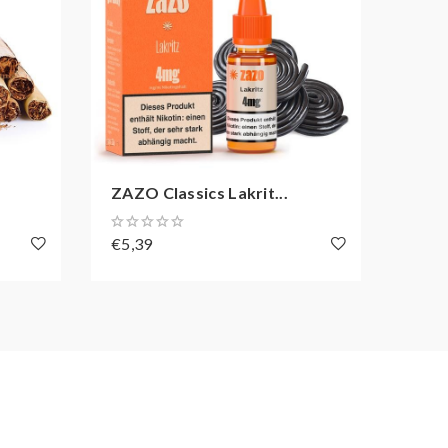
ZAZO Classics Lakrit...
ZAZO
€5,39
€5,3