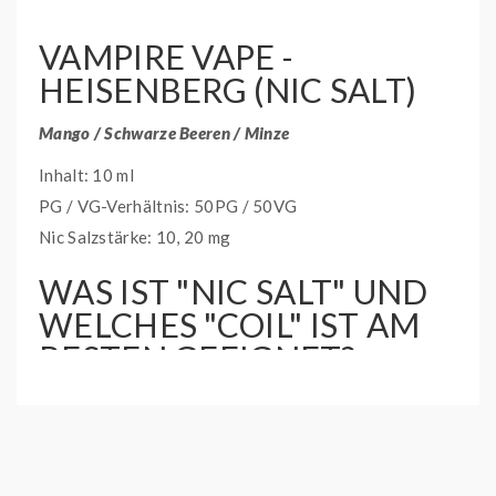
VAMPIRE VAPE -
HEISENBERG (NIC SALT)
Mango / Schwarze Beeren / Minze
Inhalt: 10 ml
PG / VG-Verhältnis: 50PG / 50VG
Nic Salzstärke: 10, 20 mg
WAS IST "NIC SALT" UND
WELCHES "COIL" IST AM
BESTEN GEEIGNET?
Nikotinsalz ist eine Form von pflanzlichem Nikotin, das
auch in Tabakblättern vorkommt. Die Aufnahme von
Nikotin ist mit Nikotinsalz höher. Wir empfehlen daher,
diese Flüssigkeiten nur in Kombination mit Spulen mit