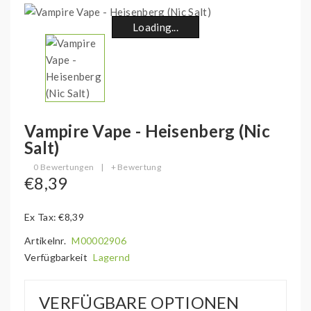
Loading...
Loading...
Loading...
Loading...
Loading...
Loading...
Loading...
Loading...
Vampire Vape - Heisenberg (Nic
Salt)
0 Bewertungen
|
+ Bewertung
€8,39
Ex Tax: €8,39
Artikelnr.
M00002906
Verfügbarkeit
Lagernd
VERFÜGBARE OPTIONEN