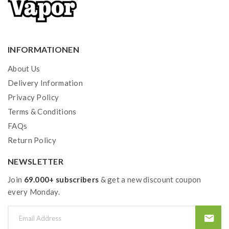
schwerer Spiegel bei herkömmlichen Zigaretten. Siehe
unten eine Tabelle mit Referenzen:
E-Liquids Nikotingehalt> traditionelle Zigarette
INFORMATIONEN
0 mg = NULL
6 mg = LICHT / MITTEL
About Us
12 mg = NORMAL
Delivery Information
18 mg = SCHWER
Privacy Policy
Terms & Conditions
Woher weiß ich, wann die Spule ausgetauscht
FAQs
werden muss?
Return Policy
Tauschen Sie die Spule regelmäßig aus, da die Spule
NEWSLETTER
durchbrennt. Aber woher weiß ich, wann die Spule
Join
69.000+ subscribers
& get a new discount coupon
durchgebrannt ist und wann ich neue bestellen muss?
every Monday.
Die Spirale brennt aus, wenn die E-Flüssigkeit nicht
mehr den vollen Geschmack hat. Sie können dann mit
Sicherheit feststellen, ob die weiße Baumwolle der