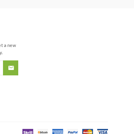
t a new
y.