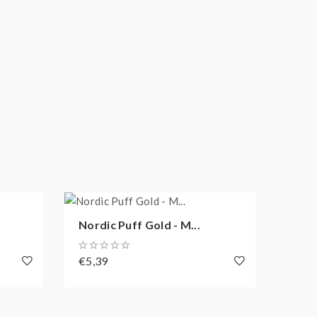
Nordic Puff Gold - M...
Nordi
€5,39
€5,3