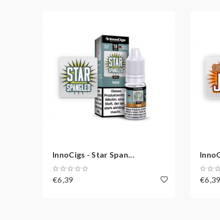
InnoCigs - Star Span...
InnoC
€6,39
€6,3