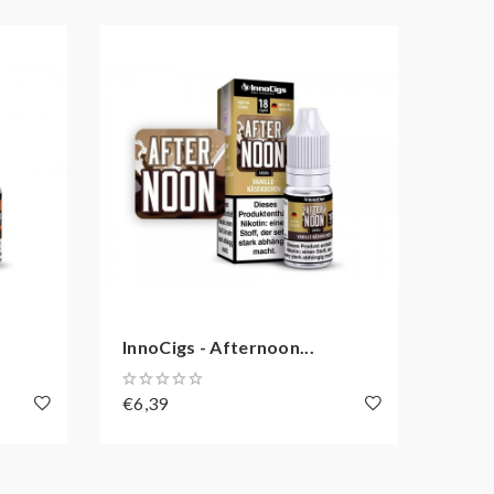
InnoCigs - Afternoon...
InnoC
€6,39
€6,3