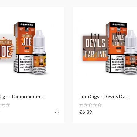
igs - Commander...
InnoCigs - Devils Da...
9
€6,39