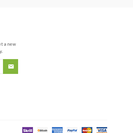
t a new
y.