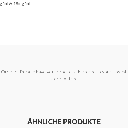
mg/ml & 18mg/ml
Order online and have your products delivered to your closest
store for free
ÄHNLICHE PRODUKTE