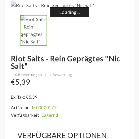
Loading...
Loading...
Loading...
Loading...
Loading...
Loading...
Loading...
Loading...
Riot Salts - Rein Geprägtes "Nic
Salt"
0 Bewertungen
|
+ Bewertung
€5,39
Ex Tax: €5,39
Artikelnr.
M00000177
Verfügbarkeit
Lagernd
VERFÜGBARE OPTIONEN