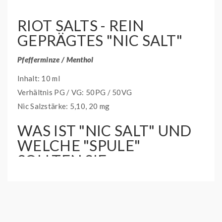
RIOT SALTS - REIN
GEPRÄGTES "NIC SALT"
Pfefferminze / Menthol
Inhalt: 10 ml
Verhältnis PG / VG: 50PG / 50VG
Nic Salzstärke: 5,10, 20 mg
WAS IST "NIC SALT" UND
WELCHE "SPULE"
SOLLTEN SIE
VERWENDEN?
Nikotinsalz ist eine Form von pflanzlichem Nikotin, das
auch in Tabakblättern enthalten ist. Die