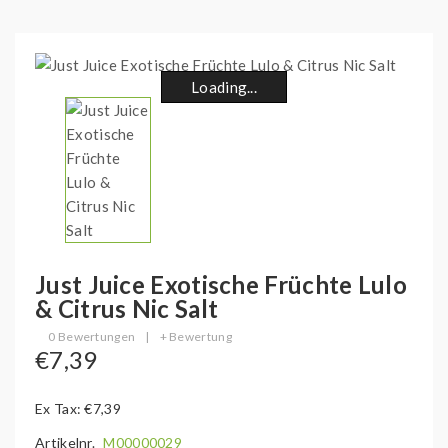
Loading...
Loading...
Loading...
Loading...
Loading...
Loading...
Loading...
Loading...
Just Juice Exotische Früchte Lulo
& Citrus Nic Salt
0 Bewertungen
|
+ Bewertung
€7,39
Ex Tax: €7,39
Artikelnr.
M00000029